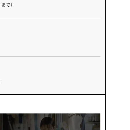
月まで）
せ